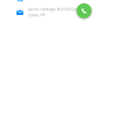
Sector Santiago #22705 Carr. 743
Cayey, PR
centromqv@gmail.com
© 2024 Centro de
Rehabilitación Mas que
Vencedores, Inc.